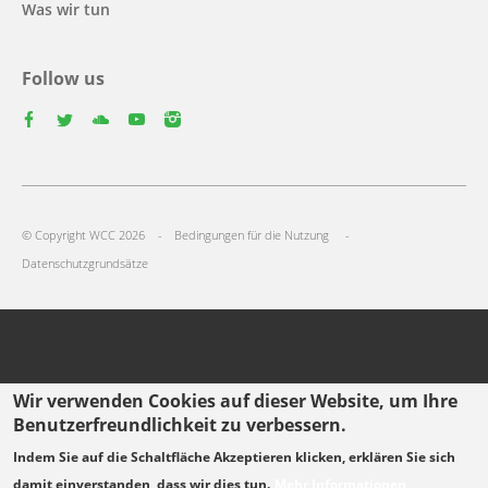
Was wir tun
Follow us
facebook
twitter
youtube
youtube
instagram
Select
your
Footer
language
© Copyright WCC 2026
Bedingungen für die Nutzung
menu
Datenschutzgrundsätze
Wir verwenden Cookies auf dieser Website, um Ihre
Benutzerfreundlichkeit zu verbessern.
Indem Sie auf die Schaltfläche Akzeptieren klicken, erklären Sie sich
damit einverstanden, dass wir dies tun.
Mehr Informationen