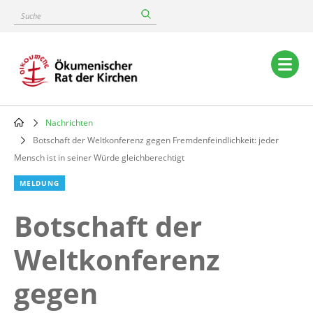
Skip
Suche
to
main
content
Main
navigation
Nachrichten
Breadcrumb
Botschaft der Weltkonferenz gegen Fremdenfeindlichkeit: jeder
Mensch ist in seiner Würde gleichberechtigt
MELDUNG
Botschaft der
Weltkonferenz
gegen