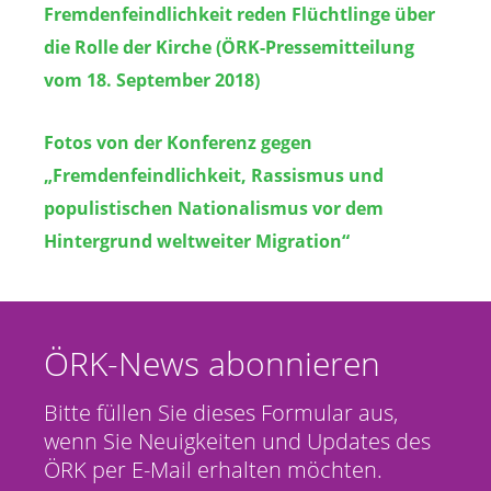
Fremdenfeindlichkeit reden Flüchtlinge über
die Rolle der Kirche (ÖRK-Pressemitteilung
vom 18. September 2018)
Fotos von der Konferenz gegen
„Fremdenfeindlichkeit, Rassismus und
populistischen Nationalismus vor dem
Hintergrund weltweiter Migration“
ÖRK-News abonnieren
Bitte füllen Sie dieses Formular aus,
wenn Sie Neuigkeiten und Updates des
ÖRK per E-Mail erhalten möchten.