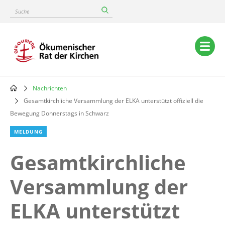
Skip
Suche
to
main
content
Main
navigation
Nachrichten
Breadcrumb
Gesamtkirchliche Versammlung der ELKA unterstützt offiziell die
Bewegung Donnerstags in Schwarz
MELDUNG
Gesamtkirchliche
Versammlung der
ELKA unterstützt