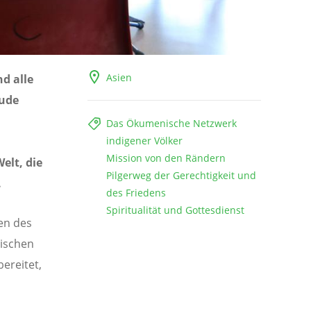
Asien
d alle
Jude
Das Ökumenische Netzwerk
indigener Völker
Mission von den Rändern
elt, die
Pilgerweg der Gerechtigkeit und
.
des Friedens
Spiritualität und Gottesdienst
en des
nischen
bereitet,