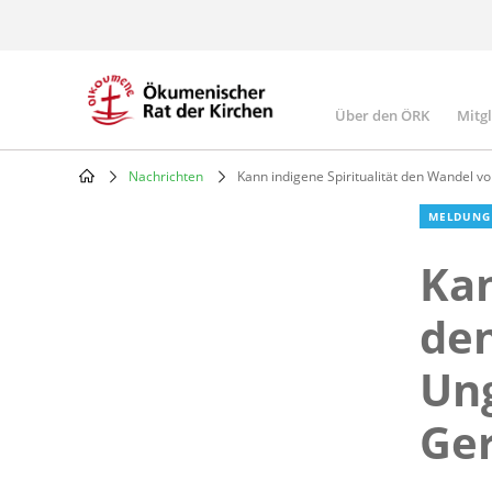
Skip
to
main
content
Über den ÖRK
Mitg
Main
navigatio
Nachrichten
Kann indigene Spiritualität den Wandel vo
Breadcrumb
MELDUNG
Kan
de
Ung
Ger