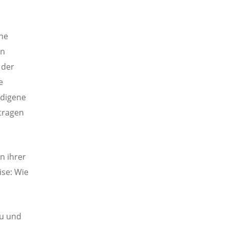
ne
in
 der
e
ndigene
itragen
n ihrer
ise: Wie
au und