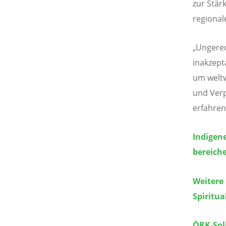
zur Stär
regional
„Ungerec
inakzept
um weltw
und Verp
erfahren
Indigene
bereich
Weitere
Spiritua
ÖRK-Sol