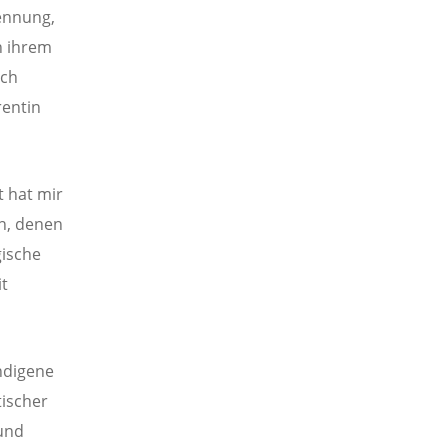
ennung,
n ihrem
ich
rentin
 hat mir
n, denen
gische
t
indigene
tischer
und