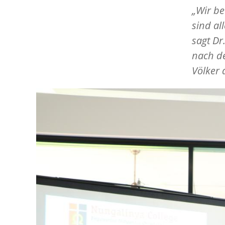
„Wir be
sind al
sagt Dr
nach de
Völker 
Image