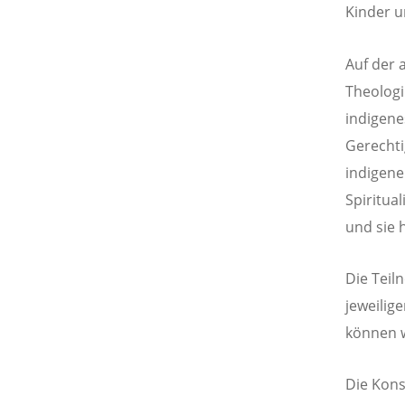
Kinder u
Auf der 
Theologi
indigene
Gerechti
indigene
Spiritua
und sie 
Die Teil
jeweilig
können w
Die Kons