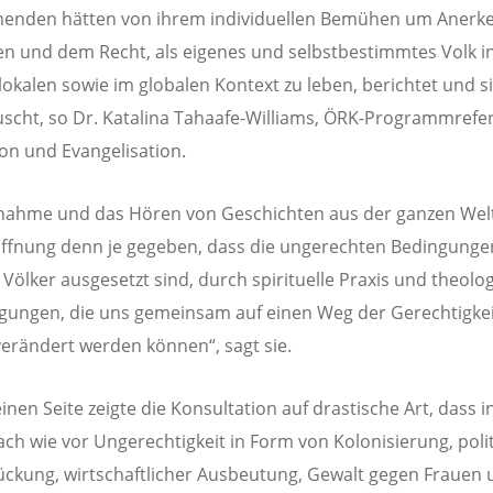
menden hätten von ihrem individuellen Bemühen um Anerk
n und dem Recht, als eigenes und selbstbestimmtes Volk i
lokalen sowie im globalen Kontext zu leben, berichtet und s
scht, so Dr. Katalina Tahaafe-Williams, ÖRK-Programmrefe
ion und Evangelisation.
lnahme und das Hören von Geschichten aus der ganzen Welt
fnung denn je gegeben, dass die ungerechten Bedingunge
 Völker ausgesetzt sind, durch spirituelle Praxis und theolo
ungen, die uns gemeinsam auf einen Weg der Gerechtigkei
verändert werden können“, sagt sie.
einen Seite zeigte die Konsultation auf drastische Art, dass 
ach wie vor Ungerechtigkeit in Form von Kolonisierung, poli
ckung, wirtschaftlicher Ausbeutung, Gewalt gegen Frauen 