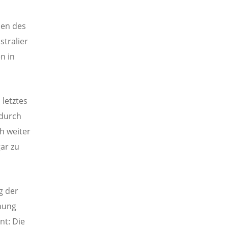
sen des
stralier
n in
 letztes
 durch
h weiter
ar zu
g der
nung
nt: Die