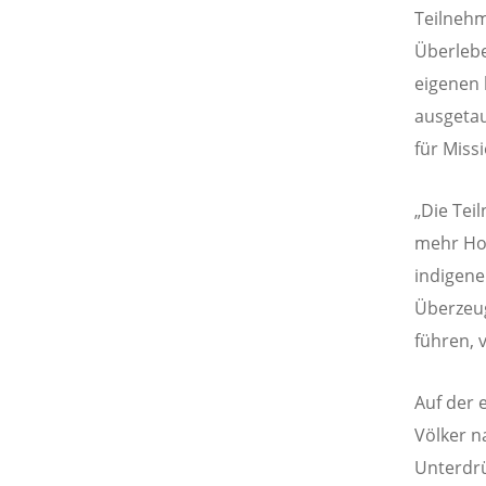
Teilneh
Überlebe
eigenen 
ausgetau
für Miss
„Die Tei
mehr Hof
indigene
Überzeug
führen, 
Auf der 
Völker n
Unterdrü