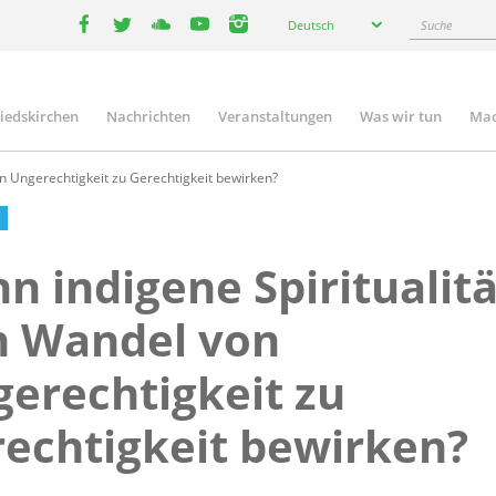
Select
Suche
Deutsch
your
facebook
twitter
youtube
youtube
instagram
language
liedskirchen
Nachrichten
Veranstaltungen
Was wir tun
Mac
n
n Ungerechtigkeit zu Gerechtigkeit bewirken?
n indigene Spiritualitä
n Wandel von
erechtigkeit zu
echtigkeit bewirken?