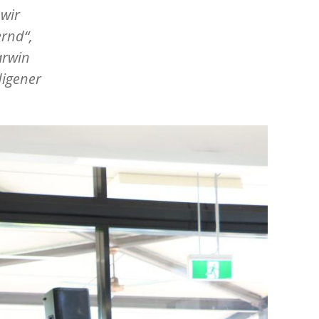
 wir
ernd“,
arwin
digener