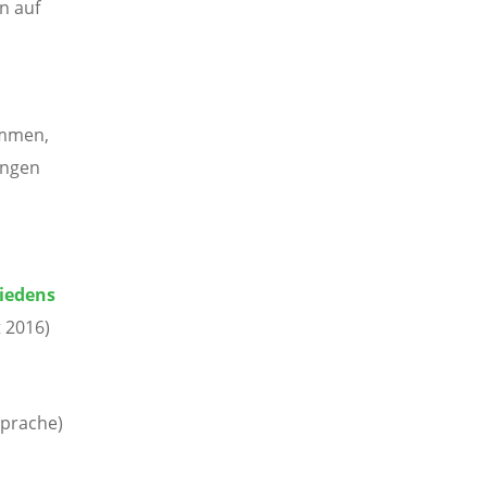
n auf
n
ommen,
ungen
riedens
 2016)
Sprache)