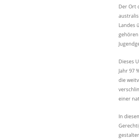
Der Ort 
australi
Landes ü
gehören 
Jugendge
Dieses U
Jahr 97 
die weit
verschli
einer nat
In diese
Gerechti
gestalte