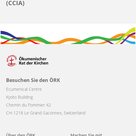
(CCIA)
Besuchen Sie den ÖRK
Ecumenical Centre
Kyoto Building
Chemin du Pommier 42
CH-1218 Le Grand-Saconnex, Switzerland
Main
Über den ÖRK
Machen Sie mit