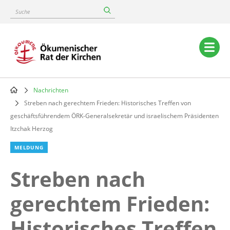
Skip
Suche
to
main
content
Main
navigation
Nachrichten
Breadcrumb
Streben nach gerechtem Frieden: Historisches Treffen von
geschäftsführendem ÖRK-Generalsekretär und israelischem Präsidenten
Itzchak Herzog
MELDUNG
Streben nach
gerechtem Frieden:
Historisches Treffen