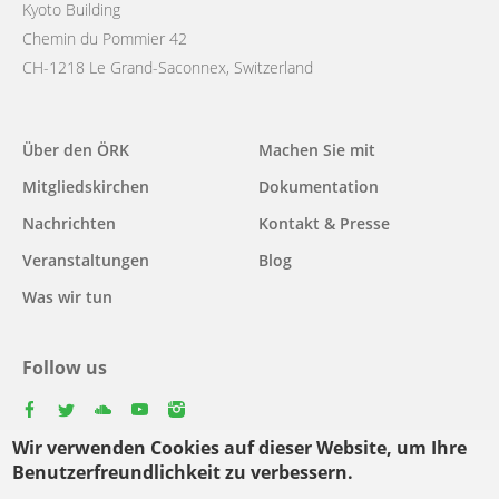
Kyoto Building
Chemin du Pommier 42
CH-1218 Le Grand-Saconnex, Switzerland
Main
Über den ÖRK
Machen Sie mit
navigation
Mitgliedskirchen
Dokumentation
Nachrichten
Kontakt & Presse
Veranstaltungen
Blog
Was wir tun
Follow us
facebook
twitter
youtube
youtube
instagram
Wir verwenden Cookies auf dieser Website, um Ihre
Select
Benutzerfreundlichkeit zu verbessern.
your