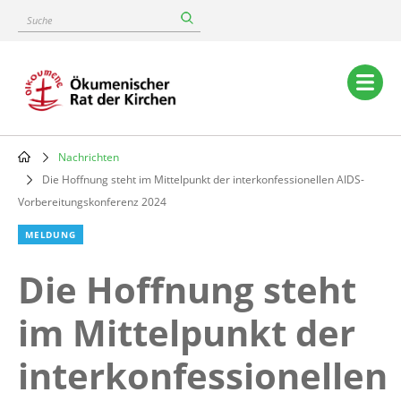
Skip
Suche
to
main
content
Main
navigation
Nachrichten
Breadcrumb
Die Hoffnung steht im Mittelpunkt der interkonfessionellen AIDS-
Vorbereitungskonferenz 2024
MELDUNG
Die Hoffnung steht
im Mittelpunkt der
interkonfessionellen