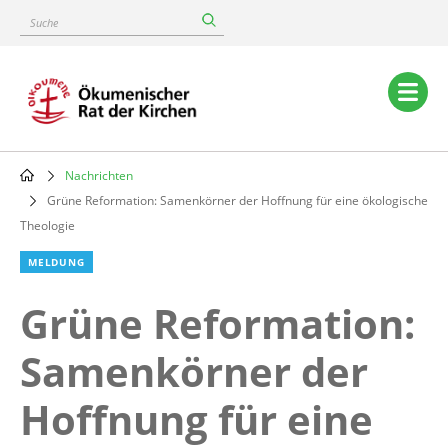
Skip
Suche
to
main
content
Main
navigation
Nachrichten
Breadcrumb
Grüne Reformation: Samenkörner der Hoffnung für eine ökologische
Theologie
MELDUNG
Grüne Reformation:
Samenkörner der
Hoffnung für eine