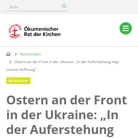
Skip
Suche
to
main
content
Main
navigation
Nachrichten
Breadcrumb
Ostern an der Front in der Ukraine: „In der Auferstehung liegt
unsere Hoffnung“
INTERVIEW
Ostern an der Front
in der Ukraine: „In
der Auferstehung