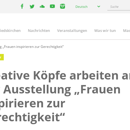
Select
Suche
Deutsch
your
facebook
twitter
youtube
youtube
instagram
language
liedskirchen
Nachrichten
Veranstaltungen
Was wir tun
Mac
n
g „Frauen inspirieren zur Gerechtigkeit“
W
ative Köpfe arbeiten 
 Ausstellung „Frauen
pirieren zur
echtigkeit“