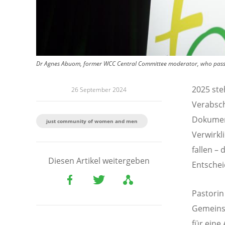
Dr Agnes Abuom, former WCC Central Committee moderator, who passe
2025 ste
26 September 2024
Verabsch
Dokument
just community of women and men
Verwirkl
fallen –
Diesen Artikel weitergeben
Entschei
Pastorin
Gemeins
für eine