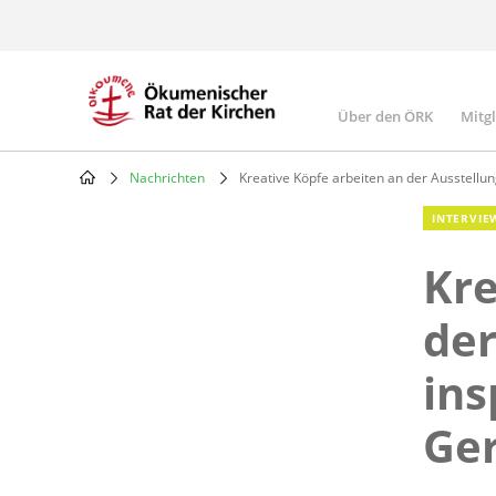
Skip
to
main
content
Über den ÖRK
Mitg
Main
navigatio
Nachrichten
Kreative Köpfe arbeiten an der Ausstellun
Breadcrumb
INTERVIE
Kre
der
ins
Ger