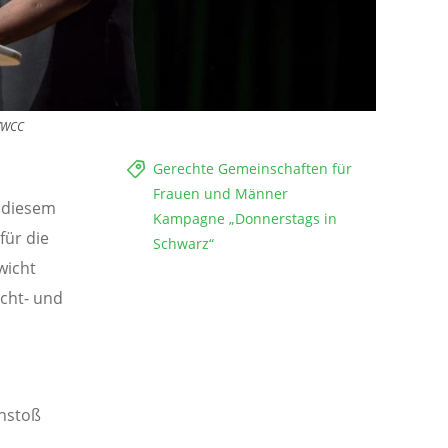
t/WCC
Gerechte Gemeinschaften für
Frauen und Männer
n diesem
Kampagne „Donnerstags in
für die
Schwarz“
wicht
cht- und
nstoß