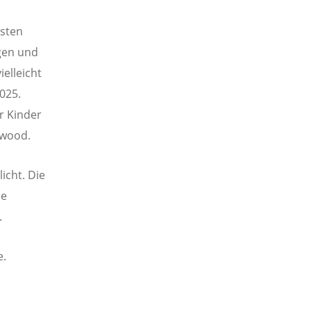
rsten
gen und
elleicht
025.
r Kinder
hwood.
icht. Die
le
.
e.