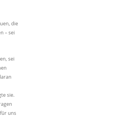
uen, die
n – sei
en, sei
nen
daran
te sie.
Fragen
für uns