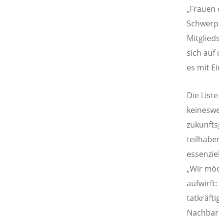
„Frauen 
Schwerpu
Mitglied
sich auf
es mit E
Die List
keineswe
zukunfts
teilhabe
essenzie
„Wir möc
aufwirft
tatkräft
Nachbars