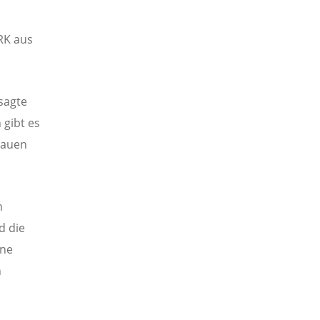
RK aus
sagte
 gibt es
rauen
n
d die
hne
n