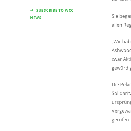
SUBSCRIBE TO WCC
Sie beg
NEWS
allen Re
„Wir hab
Ashwood.
zwar Akt
gewürdig
Die Peki
Solidari
ursprüng
Vergewa
gerufen