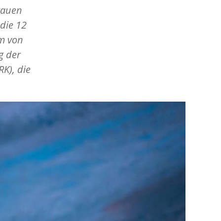
Frauen
die 12
rm von
g der
K), die