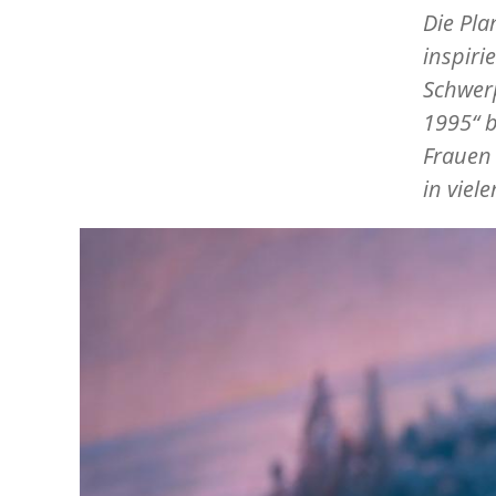
Die Pla
inspiri
Schwerp
1995“ b
Frauen 
in viel
Image