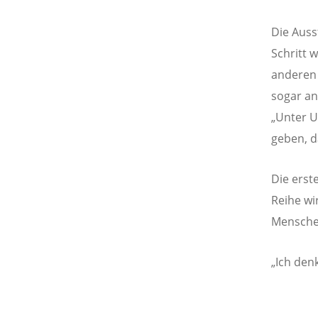
Die Auss
Schritt 
anderen 
sogar an
„Unter U
geben, d
Die erst
Reihe wi
Menschen
„Ich den