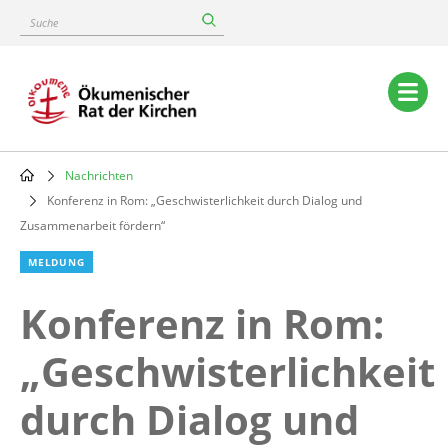
Skip
Suche
to
main
content
Main
navigation
Nachrichten
Breadcrumb
Konferenz in Rom: „Geschwisterlichkeit durch Dialog und
Zusammenarbeit fördern“
MELDUNG
Konferenz in Rom:
„Geschwisterlichkeit
durch Dialog und