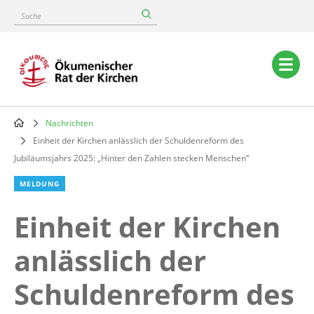
Skip
Suche
to
main
content
Main
navigation
Nachrichten
Breadcrumb
Einheit der Kirchen anlässlich der Schuldenreform des
Jubiläumsjahrs 2025: „Hinter den Zahlen stecken Menschen“
MELDUNG
Einheit der Kirchen
anlässlich der
Schuldenreform des