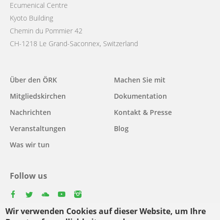
Ecumenical Centre
Kyoto Building
Chemin du Pommier 42
CH-1218 Le Grand-Saconnex, Switzerland
Main
Über den ÖRK
Machen Sie mit
navigation
Mitgliedskirchen
Dokumentation
Nachrichten
Kontakt & Presse
Veranstaltungen
Blog
Was wir tun
Follow us
facebook
twitter
youtube
youtube
instagram
Wir verwenden Cookies auf dieser Website, um Ihre
Select