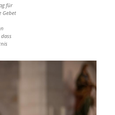
ag für
e Gebet
en
 dass
rnis