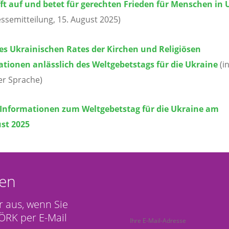
ft auf und betet für gerechten Frieden für Menschen in 
ssemitteilung, 15. August 2025)
es Ukrainischen Rates der Kirchen und Religiösen
tionen anlässlich des Weltgebetstags für die Ukraine
(i
er Sprache)
 Informationen zum Weltgebetstag für die Ukraine am
ust 2025
en
r aus, wenn Sie
ÖRK per E-Mail