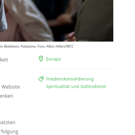
in Betlehem, Palästina.
Foto:
Albin Hillert/WCC
Europa
keit
Friedenskonsolidierung
r Website
Spiritualität und Gottesdienst
denken
setzten
erfolgung