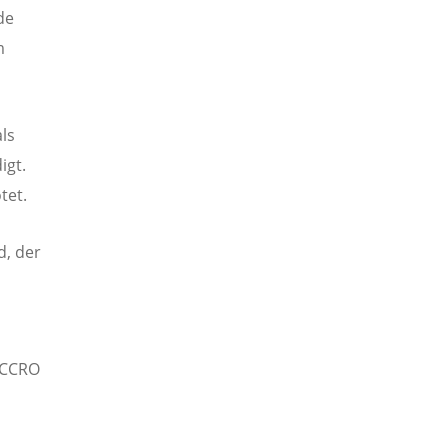
de
m
ls
igt.
tet.
d, der
UCCRO