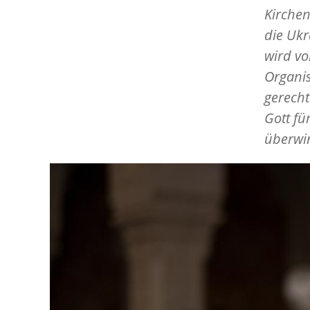
Kirchen
die Ukr
wird vo
Organis
gerech
Gott fü
überwi
Image