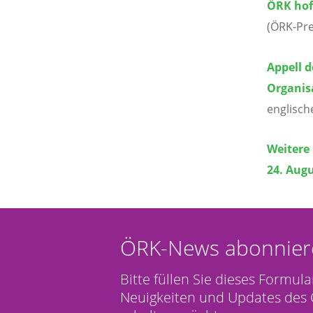
ÖRK hof
(ÖRK-Pre
Appell d
Organisa
englisch
Weitere
24. Aug
ÖRK-News abonnier
Bitte füllen Sie dieses Formula
Neuigkeiten und Updates des 