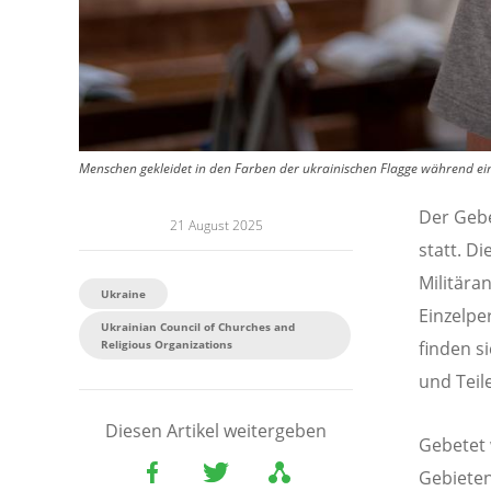
Menschen gekleidet in den Farben der ukrainischen Flagge während ein
Der Gebe
21 August 2025
statt. D
Militära
Ukraine
Einzelpe
Ukrainian Council of Churches and
Religious Organizations
finden 
und Teil
Diesen Artikel weitergeben
Gebetet 
Gebieten