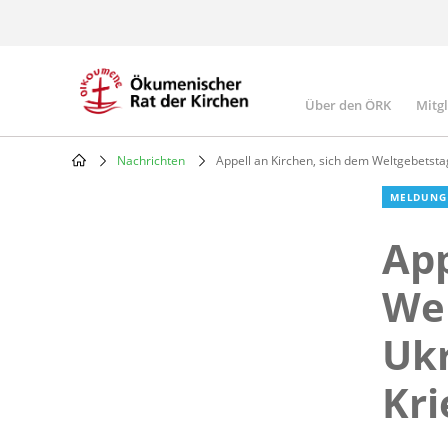
Skip
to
main
content
Über den ÖRK
Mitg
Main
navigatio
Nachrichten
Appell an Kirchen, sich dem Weltgebetstag
Breadcrumb
MELDUNG
App
Wel
Ukr
Kri