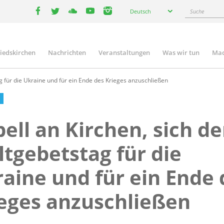
Select
Suche
Deutsch
your
facebook
twitter
youtube
youtube
instagram
language
liedskirchen
Nachrichten
Veranstaltungen
Was wir tun
Mac
n
 für die Ukraine und für ein Ende des Krieges anzuschließen
ell an Kirchen, sich d
tgebetstag für die
aine und für ein Ende 
eges anzuschließen