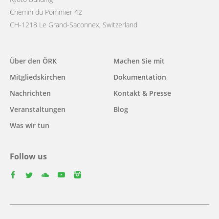
Chemin du Pommier 42
CH-1218 Le Grand-Saconnex, Switzerland
Main
Über den ÖRK
Machen Sie mit
navigation
Mitgliedskirchen
Dokumentation
Nachrichten
Kontakt & Presse
Veranstaltungen
Blog
Was wir tun
Follow us
facebook
twitter
youtube
youtube
instagram
Select
your
Footer