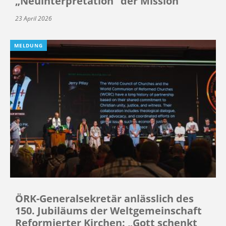
„Neuinterpretation“ der Mission
23 April 2026
MELDUNG
ÖRK-Generalsekretär anlässlich des
150. Jubiläums der Weltgemeinschaft
Reformierter Kirchen: „Gott schenkt