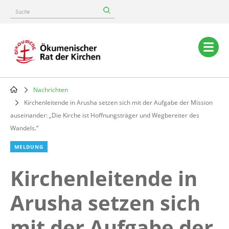
Skip
Suche
to
main
content
Main
navigation
Nachrichten
Breadcrumb
Kirchenleitende in Arusha setzen sich mit der Aufgabe der Mission
auseinander: „Die Kirche ist Hoffnungsträger und Wegbereiter des
Wandels.“
MELDUNG
Kirchenleitende in
Arusha setzen sich
mit der Aufgabe der