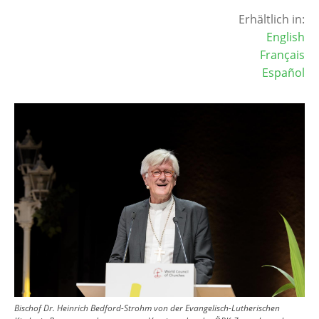
Erhältlich in:
English
Français
Español
Image
Bischof Dr. Heinrich Bedford-Strohm von der Evangelisch-Lutherischen