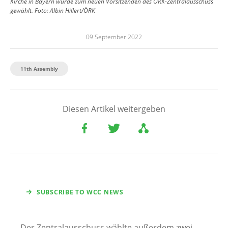
Kirche in Bayern wurde zum neuen Vorsitzenden des ÖRK-Zentralausschuss
gewählt.
Foto:
Albin Hillert/ÖRK
09 September 2022
11th Assembly
Diesen Artikel weitergeben
SUBSCRIBE TO WCC NEWS
Der Zentralausschuss wählte außerdem zwei