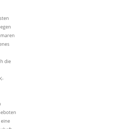
rsten
Segen
tomaren
menes
h die
K-
n
Geboten
 eine