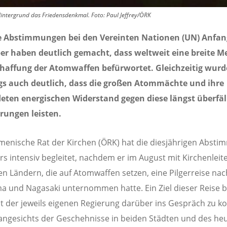
Hintergrund das Friedensdenkmal. Foto: Paul Jeffrey/ÖRK
e Abstimmungen bei den Vereinten Nationen (UN) Anfan
r haben deutlich gemacht, dass weltweit eine breite M
chaffung der Atomwaffen befürwortet. Gleichzeitig wurd
ngs auch deutlich, dass die großen Atommächte und ihre
eten energischen Widerstand gegen diese längst überfäl
rungen leisten.
enische Rat der Kirchen (ÖRK) hat die diesjährigen Abst
s intensiv begleitet, nachdem er im August mit Kirchenlei
en Ländern, die auf Atomwaffen setzen, eine Pilgerreise nac
a und Nagasaki unternommen hatte. Ein Ziel dieser Reise 
it der jeweils eigenen Regierung darüber ins Gespräch zu 
ngesichts der Geschehnisse in beiden Städten und des he