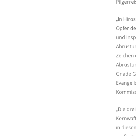
Pilgerre
„In Hiro
Opfer de
und Ins
Abrüstun
Zeichen 
Abrüstun
Gnade Go
Evangeli
Kommissi
„Die dre
Kernwaf
in diese