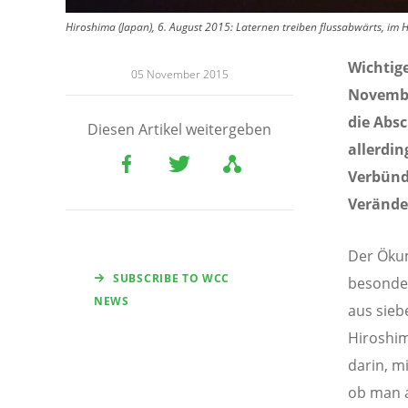
Hiroshima (Japan), 6. August 2015: Laternen treiben flussabwärts, im 
Wichtig
05 November 2015
Novembe
die Abs
Diesen Artikel weitergeben
allerdi
Verbünd
Verände
Der Ökum
SUBSCRIBE TO WCC
besonder
NEWS
aus sieb
Hiroshim
darin, m
ob man a