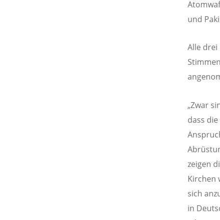
Atomwaff
und Paki
Alle dre
Stimmen
angeno
„Zwar si
dass die
Anspruch
Abrüstun
zeigen d
Kirchen 
sich anz
in Deuts