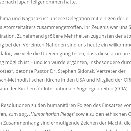
ise nach Japan teilgenommen hatte.
shima und Nagasaki ist unsere Delegation mit einigen der e
s Atomzeitalters zusammengetroffen. Ihr Zeugnis war uns 
piration. Zunehmend größere Mehrheiten zugunsten der a
g bei den Vereinten Nationen sind uns heute ein willkom
dafür, wie viele die Überzeugung teilen, dass diese atomare
g möglich ist – und ich würde ergänzen, insbesondere durc
ttes“, betonte Pastor Dr. Stephen Sidorak, Vertreter der
sch-Methodistischen Kirche in den USA und Mitglied der ÖR
on der Kirchen für Internationale Angelegenheiten (CCIA).
i Resolutionen zu den humanitären Folgen des Einsatzes vo
fen, zum sog.
‚
Humanitarian Pledge
‘
sowie zu den ethischen 
m Zusammenhang sind ermutigende Zeichen der Macht, die