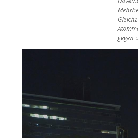
Novembe
Mehrhei
Gleichz
Atommä
gegen d
Image