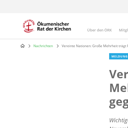
Skip
to
main
content
Über den ÖRK
Mitg
Main
navigatio
Nachrichten
Vereinte Nationen: Große Mehrheit trägt
Breadcrumb
MELDUNG
Ver
Meh
ge
Wichti