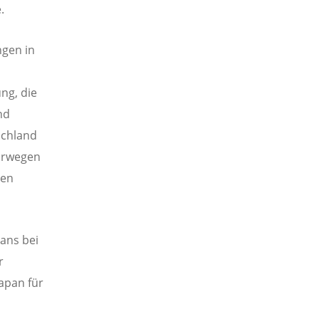
.
ngen in
ng, die
nd
schland
Norwegen
ten
tans bei
r
apan für