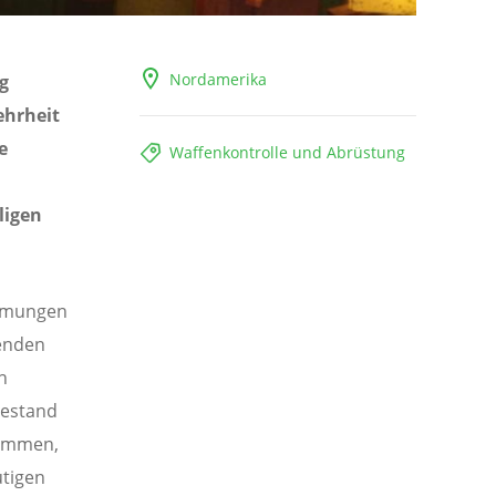
Nordamerika
g
ehrheit
e
Waffenkontrolle und Abrüstung
ligen
immungen
tenden
h
bestand
kommen,
utigen