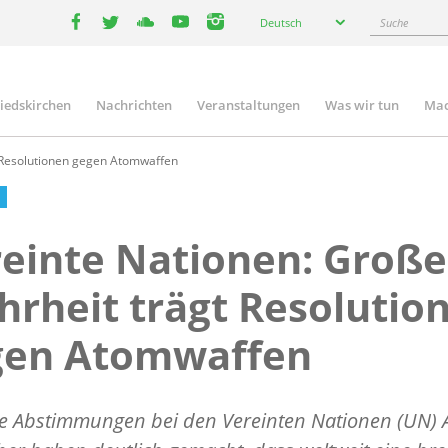
Select
Suche
Deutsch
your
facebook
twitter
youtube
youtube
instagram
language
liedskirchen
Nachrichten
Veranstaltungen
Was wir tun
Mac
n
 Resolutionen gegen Atomwaffen
einte Nationen: Große
rheit trägt Resolutio
gen Atomwaffen
ge Abstimmungen bei den Vereinten Nationen (UN) 