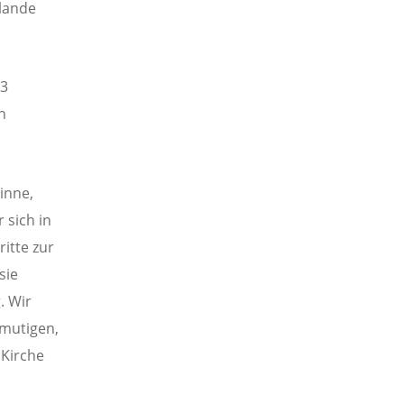
rlande
33
n
inne,
 sich in
itte zur
sie
. Wir
mutigen,
 Kirche