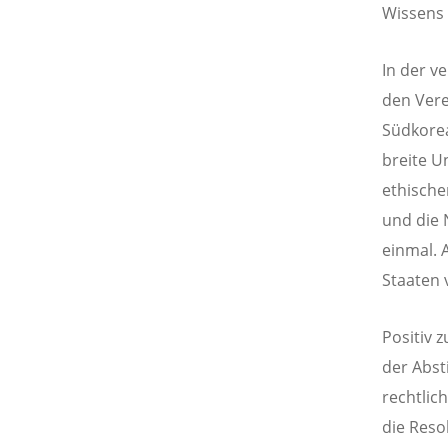
Wissens 
In der v
den Vere
Südkorea
breite U
ethische
und die 
einmal. 
Staaten 
Positiv 
der Abst
rechtlic
die Reso