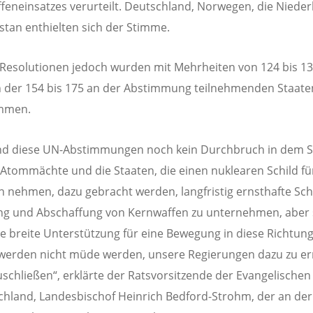
eneinsatzes verurteilt. Deutschland, Norwegen, die Niede
stan enthielten sich der Stimme.
i Resolutionen jedoch wurden mit Mehrheiten von 124 bis 1
 der 154 bis 175 an der Abstimmung teilnehmenden Staate
mmen.
nd diese UN-Abstimmungen noch kein Durchbruch in dem S
 Atommächte und die Staaten, die einen nuklearen Schild für
 nehmen, dazu gebracht werden, langfristig ernsthafte Schr
g und Abschaffung von Kernwaffen zu unternehmen, aber 
ie breite Unterstützung für eine Bewegung in diese Richtung
werden nicht müde werden, unsere Regierungen dazu zu er
uschließen“, erklärte der Ratsvorsitzende der Evangelischen
chland, Landesbischof Heinrich Bedford-Strohm, der an der