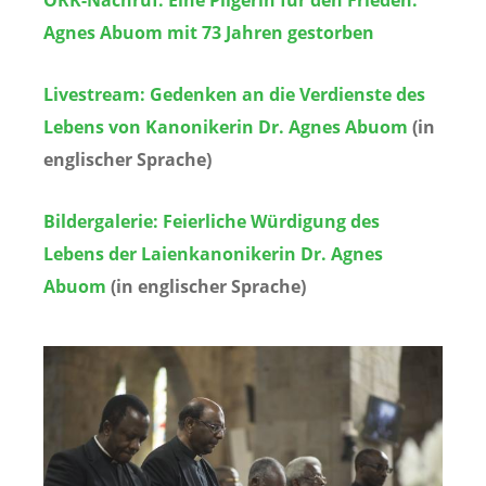
Agnes Abuom mit 73 Jahren gestorben
Livestream: Gedenken an die Verdienste des
Lebens von Kanonikerin Dr. Agnes Abuom
(in
englischer Sprache)
Bildergalerie: Feierliche Würdigung des
Lebens der Laienkanonikerin Dr. Agnes
Abuom
(in englischer Sprache)
Image