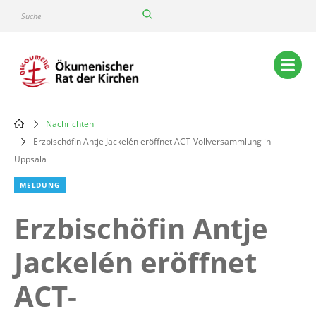
Skip
Suche
to
main
content
Main
navigation
Nachrichten
Breadcrumb
Erzbischöfin Antje Jackelén eröffnet ACT-Vollversammlung in
Uppsala
MELDUNG
Erzbischöfin Antje
Jackelén eröffnet
ACT-