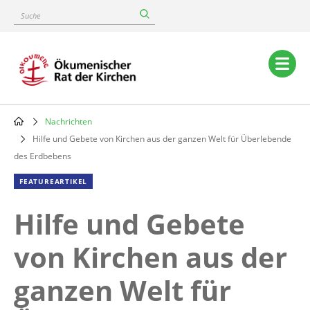
Skip
Suche
to
main
content
Main
navigation
Nachrichten
Breadcrumb
Hilfe und Gebete von Kirchen aus der ganzen Welt für Überlebende
des Erdbebens
FEATUREARTIKEL
Hilfe und Gebete
von Kirchen aus der
ganzen Welt für