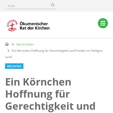
Skip
Suche
to
main
content
Main
navigation
Nachrichten
Breadcrumb
Ein Körnchen Hoffnung für Gerechtigkeit und Frieden im Heiligen
Land
MELDUNG
Ein Körnchen
Hoffnung für
Gerechtigkeit und