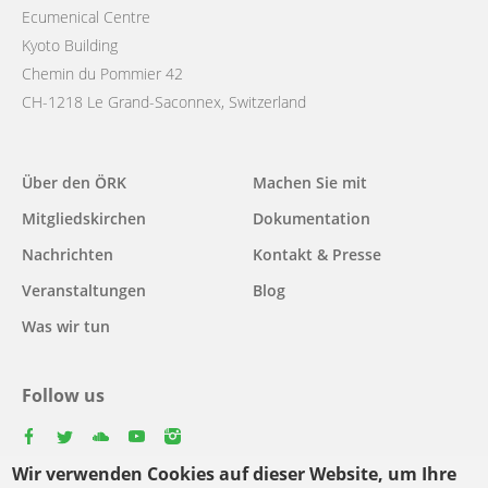
Ecumenical Centre
Kyoto Building
Chemin du Pommier 42
CH-1218 Le Grand-Saconnex, Switzerland
Main
Über den ÖRK
Machen Sie mit
navigation
Mitgliedskirchen
Dokumentation
Nachrichten
Kontakt & Presse
Veranstaltungen
Blog
Was wir tun
Follow us
facebook
twitter
youtube
youtube
instagram
Wir verwenden Cookies auf dieser Website, um Ihre