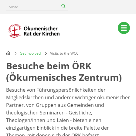
Skip
Suche
to
main
content
Main
navigation
Get involved
Visits to the WCC
Breadcrumb
Besuche beim ÖRK
(Ökumenisches Zentrum)
Besuche von Führungspersönlichkeiten der
Mitgliedskirchen und anderer wichtiger ökumenischer
Partner, von Gruppen aus Gemeinden und
theologischen Seminaren - Geistliche,
Theologen/innen und Laien - bieten einen
einzigartigen Einblick in die breite Palette der
Themen, mit denen sich der ÖRK befasst.