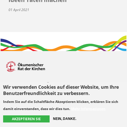
01 April 2021
Besuchen Sie den ÖRK
Wir verwenden Cookies auf dieser Website, um Ihre
Benutzerfreundlichkeit zu verbessern.
Ecumenical Centre
Kyoto Building
Indem Sie auf die Schaltfläche Akzeptieren klicken, erklären Sie sich
Chemin du Pommier 42
damit einverstanden, dass wir dies tun.
Mehr Informationen
CH-1218 Le Grand-Saconnex, Switzerland
AKZEPTIEREN SIE
NEIN, DANKE.