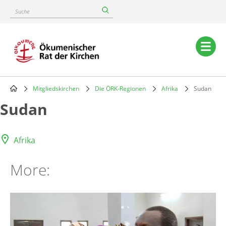
Skip
Suche
to
main
content
Main
navigation
Mitgliedskirchen
Die ÖRK-Regionen
Afrika
Sudan
Breadcrumb
Sudan
Afrika
More: