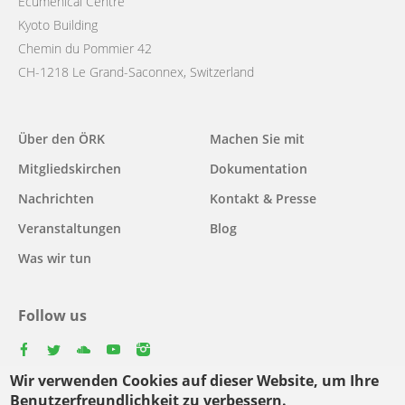
Ecumenical Centre
Kyoto Building
Chemin du Pommier 42
CH-1218 Le Grand-Saconnex, Switzerland
Main
Über den ÖRK
Machen Sie mit
navigation
Mitgliedskirchen
Dokumentation
Nachrichten
Kontakt & Presse
Veranstaltungen
Blog
Was wir tun
Follow us
facebook
twitter
youtube
youtube
instagram
Wir verwenden Cookies auf dieser Website, um Ihre
Select
Benutzerfreundlichkeit zu verbessern.