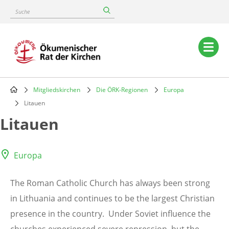
Skip
Suche
to
main
content
Main
navigation
Mitgliedskirchen
Die ÖRK-Regionen
Europa
Breadcrumb
Litauen
Litauen
Europa
The Roman Catholic Church has always been strong
in Lithuania and continues to be the largest Christian
presence in the country. Under Soviet influence the