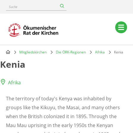
Skip
Suche
to
main
content
Main
navigation
Mitgliedskirchen
Die ÖRK-Regionen
Afrika
Kenia
Breadcrumb
Kenia
Afrika
The territory of today's Kenya was inhabited by
groups like the Kikuyu, the Masai, and many others
when the British colonized it in 1895. Through the
Mau Mau uprising in the early 1950s the Kenyan