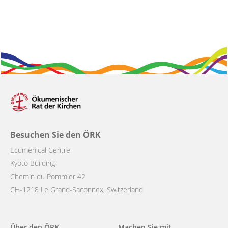
Besuchen Sie den ÖRK
Ecumenical Centre
Kyoto Building
Chemin du Pommier 42
CH-1218 Le Grand-Saconnex, Switzerland
Main
Über den ÖRK
Machen Sie mit