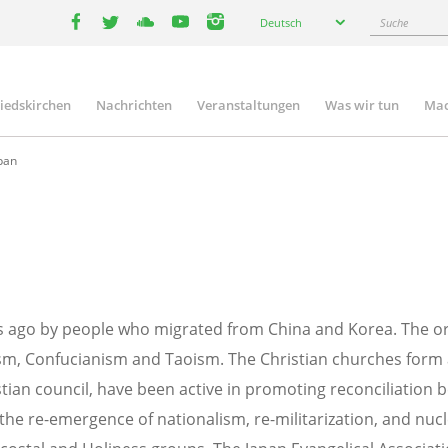
Select
Suche
Deutsch
your
facebook
twitter
youtube
youtube
instagram
language
liedskirchen
Nachrichten
Veranstaltungen
Was wir tun
Mac
n
pan
 ago by people who migrated from China and Korea. The origi
m, Confucianism and Taoism. The Christian churches form a
tian council, have been active in promoting reconciliation
 the re-emergence of nationalism, re-militarization, and n