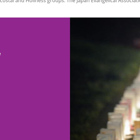
ecostal and Holiness groups. The Japan Evangelical Associatio
e