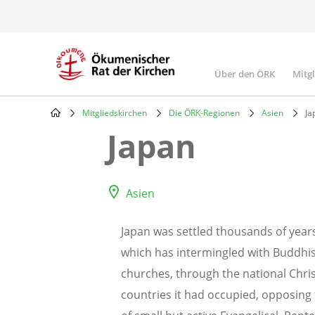
Skip
to
main
content
Über den ÖRK
Mitg
Main
navigatio
Mitgliedskirchen
Die ÖRK-Regionen
Asien
Ja
Breadcrumb
Japan
Asien
Japan was settled thousands of years
which has intermingled with Buddhis
churches, through the national Chris
countries it had occupied, opposing