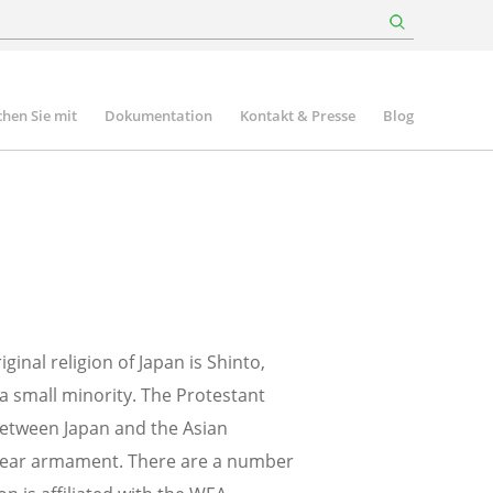
hen Sie mit
Dokumentation
Kontakt & Presse
Blog
nal religion of Japan is Shinto,
 small minority. The Protestant
 between Japan and the Asian
uclear armament. There are a number