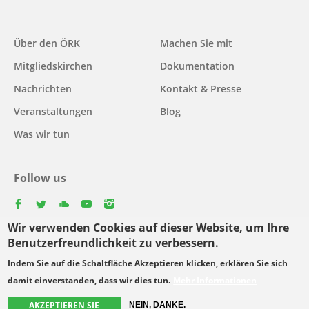
Main
Über den ÖRK
Machen Sie mit
navigation
Mitgliedskirchen
Dokumentation
Nachrichten
Kontakt & Presse
Veranstaltungen
Blog
Was wir tun
Follow us
facebook
twitter
youtube
youtube
instagram
Wir verwenden Cookies auf dieser Website, um Ihre
Select
Benutzerfreundlichkeit zu verbessern.
your
Indem Sie auf die Schaltfläche Akzeptieren klicken, erklären Sie sich
Footer
language
© Copyright WCC 2026
Bedingungen für die Nutzung
damit einverstanden, dass wir dies tun.
Mehr Informationen
menu
Datenschutzgrundsätze
AKZEPTIEREN SIE
NEIN, DANKE.