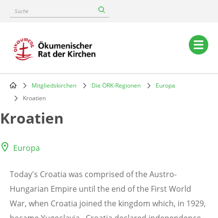
Skip
Suche
to
main
content
Main
navigation
Mitgliedskirchen
Die ÖRK-Regionen
Europa
Breadcrumb
Kroatien
Kroatien
Europa
Today's Croatia was comprised of the Austro-
Hungarian Empire until the end of the First World
War, when Croatia joined the kingdom which, in 1929,