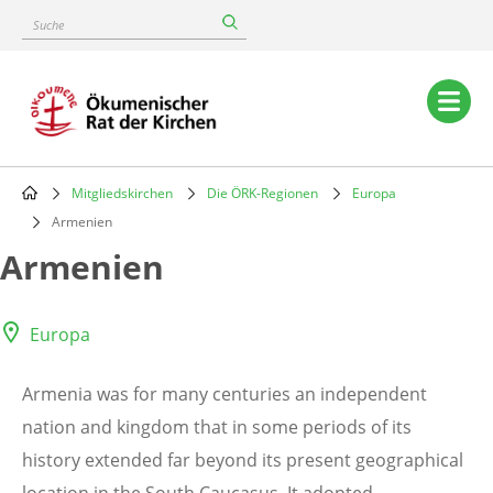
Skip
Suche
to
main
content
Main
navigation
Mitgliedskirchen
Die ÖRK-Regionen
Europa
Breadcrumb
Armenien
Armenien
Europa
Armenia was for many centuries an independent
nation and kingdom that in some periods of its
history extended far beyond its present geographical