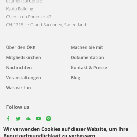
Ecumenical Centre
Kyoto Building
Chemin du Pommier 42
CH-1218 Le Grand-Saconnex, Switzerland
Main
Über den ÖRK
Machen Sie mit
navigation
Mitgliedskirchen
Dokumentation
Nachrichten
Kontakt & Presse
Veranstaltungen
Blog
Was wir tun
Follow us
facebook
twitter
youtube
youtube
instagram
Wir verwenden Cookies auf dieser Website, um Ihre
Select
Benutzerfreundlichkeit zu verbessern.