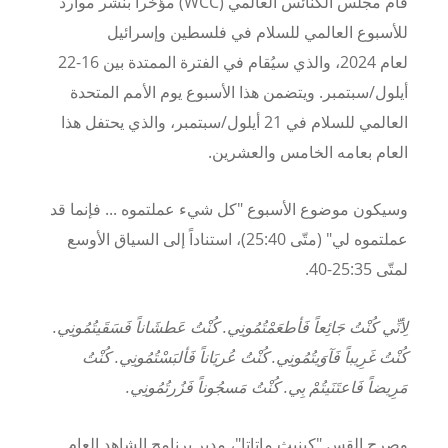
قام مجلس الكنائس العالمي (
WCC
) مؤخراً بنشر موارد
للأسبوع العالمي للسلام في فلسطين وإسرائيل
لعام
2024
، والذي سيُقام في الفترة الممتدة بين 16-22
أيلول/سبتمبر. ويتضمن هذا الأسبوع يوم الأمم المتحدة
العالمي للسلام في 21 أيلول/سبتمبر، والذي يحتفل هذا
العام بعامه الخامس والعشرين.
وسيكون موضوع الأسبوع "كل شيء عملتموه ... فإنما قد
عملتموه لي" (متّى
40
:
25
)، استناداً إلى السياق الأوسع
لمتّى
35
:
25
-
40
.
لِأنِّي كُنْتُ جَائِعاً فَأطعَمْتُمُونِي. كُنْتُ عَطشَاناً فَسَقَيتُمُونِي.
كُنْتُ غَرِيباً فَآوَيتُمُونِي.
كُنْتُ عُريَاناً فَألبَسْتُمُونِي. كُنْتُ
مَرِيضاً فَاعتَنَيتُمْ بِي. كُنْتُ مَسجُوناً فَزُرتُمُونِي.
وصرح القس "كينيث ماتاتا"، مدير برنامج الشاهد العام