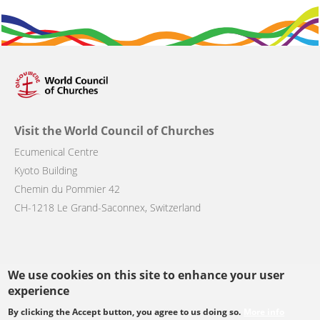
Visit the World Council of Churches
Ecumenical Centre
Kyoto Building
Chemin du Pommier 42
CH-1218 Le Grand-Saconnex, Switzerland
We use cookies on this site to enhance your user
Follow us
experience
By clicking the Accept button, you agree to us doing so.
More info