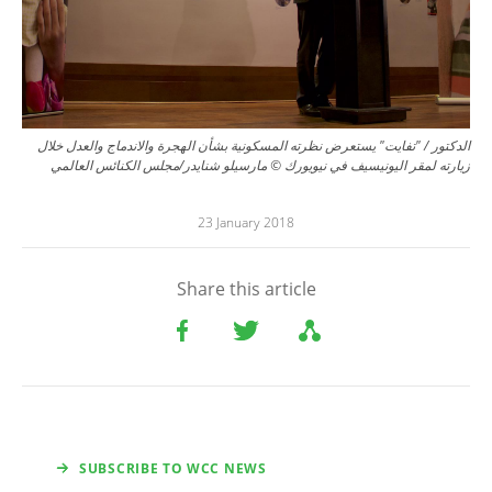
الدكتور / "تفايت" يستعرض نظرته المسكونية بشأن الهجرة والاندماج والعدل خلال
زيارته لمقر اليونيسيف في نيويورك © مارسيلو شنايدر/مجلس الكنائس العالمي
23 January 2018
Share this article
SUBSCRIBE TO WCC NEWS