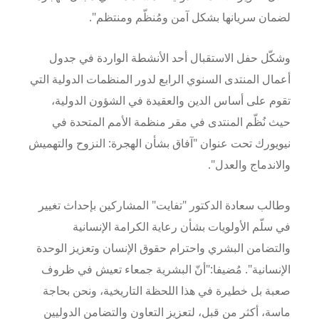
لضمان سريانها بشكل آمن ومُنظّم ومنتظم".
وشكّل حفل الاستقبال أحد الأنشطة الواردة في جدول
أعمال المنتدى السنوي الرابع لدور المنظمات الدولية التي
تقوم على أساس الدين والعقيدة في الشؤون الدولية،
حيث نُظّم المنتدى في مقر منظمة الأمم المتحدة في
نيويورك تحت عنوان "آفاق بشأن الهجرة: النزوح والتهميش
والاندماج والعدل".
وطالب سعادة الدكتور "تفايت" المشاركين بإحداث تغيير
في سلّم الأولويات بشأن رعاية الكرامة الإنسانية
والتضامن البشري واحترام حقوق الإنسان وتعزيز الوحدة
الإنسانية". مُضيفا:"أنّ البشرية جمعاء تعيش في ظروف
صعبة بل خطيرة في هذا اللحظة التاريخية، ونحن بحاجة
ماسة، أكثر من قبل، لتعزيز التعاون والتضامن الدوليين