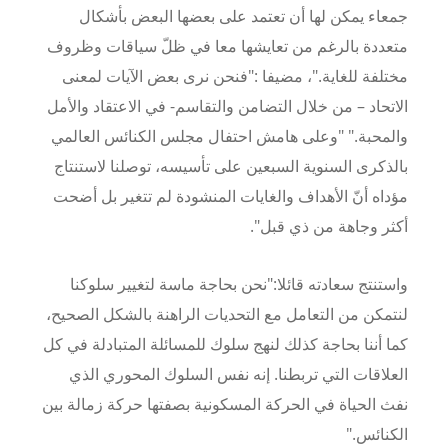
جمعاء يمكن لها أن تعتمد على بعضها البعض بأشكال
متعددة بالرغم من تعايشها معا في ظلّ سياقات وظروف
مختلفة للغاية."، مضيفا :"فنحن نرى بعض الآيات لمعنى
الاتحاد – من خلال التضامن والتقاسم- في الاعتقاد والأمل
والمحبة." "وعلى هامش احتفال مجلس الكنائس العالمي
بالذكرى السنوية السبعين على تأسيسه، توصلنا لاستنتاج
مؤداه أنّ الأهداف والغايات المنشودة لم تتغير بل أضحت
أكثر وجاهة من ذي قبل".
واستنتج سعادته قائلا:"نحن بحاجة ماسة لتغيير سلوكنا
لنتمكن من التعامل مع التحديات الراهنة بالشكل الصحيح،
كما أننا بحاجة كذلك لنهج سلوك للمسائلة المتبادلة في كل
العلاقات التي تربطنا. إنه نفس السلوك المحوري الذي
نفث الحياة في الحركة المسكونية بصفتها حركة زمالة بين
الكنائس."