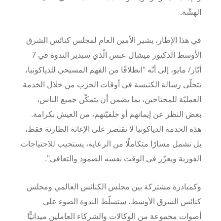
الهشّة
.
في هذا الإطار، يشير الأمين العام لمجلس كنائس الشرق
الأوسط الدكتور ميشال عبس الّذي سيدير الندوة في 7
أيّار/ مايو، إلى أنّه "انطلاقًا من الفهم المسيحي للدياكونيا،
تتجلّى رسالة الكنيسة في أوقات الحرب من خلال الخدمة
العمليّة للمحتاجين، بما يضمن أن يتمكّن جميع الناس،
بغض النظر عن إيمانهم أو خلفيّتهم، من العيش بكرامة.
هذه الخدمة الدياكونيا لا تقتصر على الإغاثة الطارئة فقط،
بل تشمل مسارًا متكاملًا من الرعاية، يستجيب للاحتياجات
الفورية ويعزّز في الوقت نفسه الصمود والتعافي".
وكمبادرة مشتركة بين مجلس الكنائس العالمي ومجلس
كنائس الشرق الأوسط، ستسلّط الندوة الضوء على
أصوات مجموعة من الوكالات والشركاء العاملين ميدانيًّا