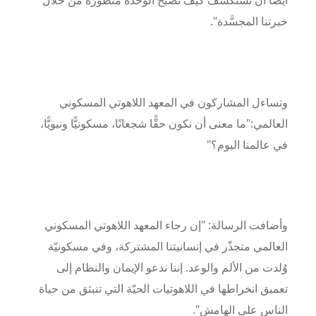
أيضًا أن نستكشف كيف تصبح الوحدة منظورَة من خلال
خبرتنا المجسَّدة".
وتساءل المشاركون في
المعهد اللاهوتي المسكوني
العالمي
:
"ما معنى أن نكون حقًّا شجعانًا، مسكونيًّا ونبويًّا،
في عالمنا اليوم؟"
وأضافت الرسالة
:
"إن رجاء
المعهد اللاهوتي المسكوني
العالمي
متجذّر في إنسانيتنا المشتركة، وفي مسكونيّة
وُلدت من الألم والوعد. إننا ندعو الإيمان والنظام إلى
تعميق انخراطها في اللاهوتيات الحيّة التي تنبثق من حياة
الناس على الهامش".