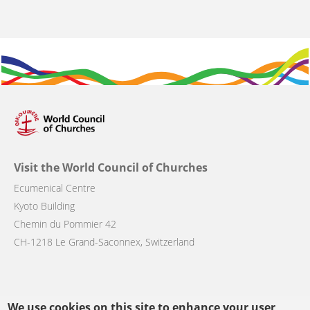
Visit the World Council of Churches
Ecumenical Centre
Kyoto Building
Chemin du Pommier 42
CH-1218 Le Grand-Saconnex, Switzerland
We use cookies on this site to enhance your user