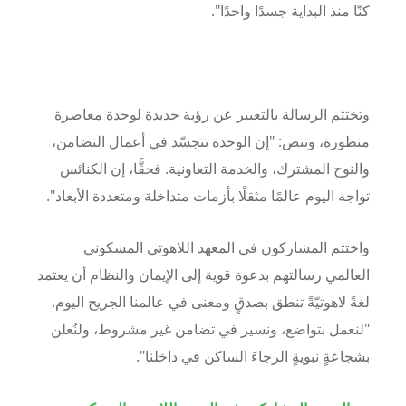
كنّا منذ البداية جسدًا واحدًا".
وتختتم الرسالة بالتعبير عن رؤية جديدة لوحدة معاصرة
منظورة، وتنص
:
"إن الوحدة تتجسّد في أعمال التضامن،
والنوح المشترك، والخدمة التعاونية. فحقًّا، إن الكنائس
تواجه اليوم عالمًا مثقلًا بأزمات متداخلة ومتعددة الأبعاد".
واختتم المشاركون في
المعهد اللاهوتي المسكوني
العالمي
رسالتهم بدعوة قوية إلى الإيمان والنظام أن يعتمد
لغةً لاهوتيّةً تنطق بصدقٍ ومعنى في عالمنا الجريح اليوم.
"لنعمل بتواضع، ونسير في تضامن غير مشروط، ولنُعلن
بشجاعةٍ نبويةٍ الرجاءَ الساكن في داخلنا".