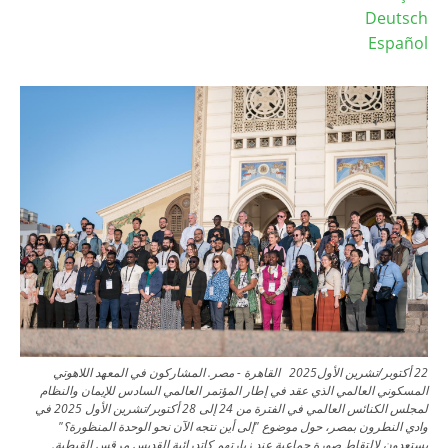
Deutsch
Español
Image
22 أكتوبر/تشرين الأول2025 القاهرة - مصر. المشاركون في المعهد اللاهوتي
المسكوني العالمي الذي عقد في إطار المؤتمر العالمي السادس للإيمان والنظام
لمجلس الكنائس العالمي في الفترة من 24 إلى 28 أكتوبر/تشرين الأول 2025 في
وادي النطرون بمصر، حول موضوع "إلى أين نتجه الآن نحو الوحدة المنظورة؟"
يستعدون لالتقاط صورة جماعية عند زيارتهم كاتدرائية القديس مرقس القبطية.