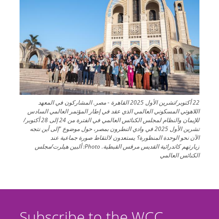
22 أكتوبر/تشرين الأول 2025 القاهرة - مصر. المشاركون في المعهد
اللاهوتي المسكوني العالمي الذي عقد في إطار المؤتمر العالمي السادس
للإيمان والنظام لمجلس الكنائس العالمي في الفترة من 24 إلى 28 أكتوبر/
تشرين الأول 2025 في وادي النطرون بمصر، حول موضوع "إلى أين نتجه
الآن نحو الوحدة المنظورة؟ يستعدون لالتقاط صورة جماعية عند
زيارتهم كاتدرائية القديس مرقس القبطية.
Photo:
ألبين هيلرت/مجلس
الكنائس العالمي
Subscribe to the WCC