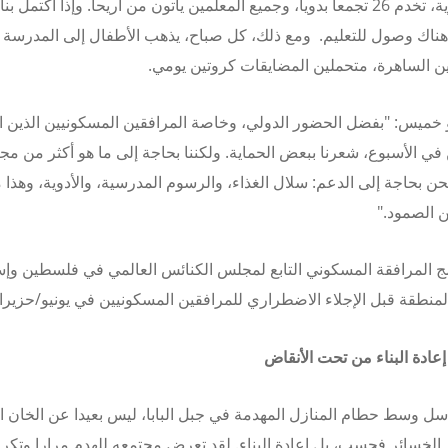
ولكنها حيوية، تخدم 26 تجمعا بدويا، وجميع المعلمين يأتون من أريحا. وإذا اكتمل ب
هناك وصول للتعليم. ومع ذلك، كل صباح، يذهب الأطفال إلى المدرسة 
 الساهرة، متحملين المضايقات كروتين يومي.
خميس: "بفضل الحضور الدولي، وخاصة المرافقين المسكونيين الذين اع
ن في الأسبوع، شعرنا ببعض الحماية. ولكننا بحاجة إلى ما هو أكثر من مج
نحن بحاجة إلى الدعم: سلال الغذاء، والرسوم المدرسية، والأدوية، وهذا م
 الصمود."
ج المرافقة المسكوني التابع لمجلس الكنائس العالمي في فلسطين وإس
منطقة قبل الإجلاء الاضطراري للمرافقين المسكونيين في يونيو/حزيرا
 إعادة البناء من تحت الأنقاض
سل وسط حطام المنازل المهدمة في جبل البابا، ليس بعيدا عن الخان الأ
لخسائر فحسب، بل إعادة البناء. لقد تعرض مجتمعه للهدم مرارا وتكرا