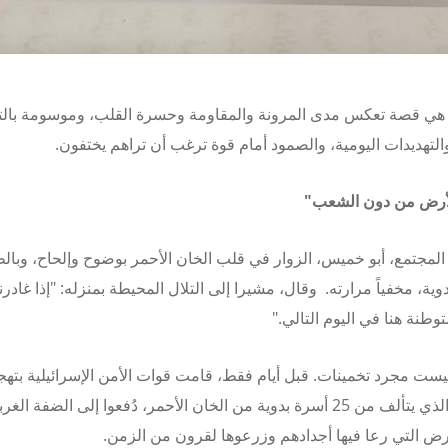
هي قصة تعكس مدى المرونة والمقاومة وحسرة القلب، وموسومة بالت
لتهديدات اليومية، والصمود أمام قوة ترغب أن تراهم يختفون.
لأرض من دون الشعب"
لمجتمع، أبو خميس، الزوار في قلب الخان الأحمر بوضوح وإلحاح، وبالط
دوية، مخفياً مرارته. وقال، مشيرا إلى التلال المحيطة بمنزله: "إذا غادرن
وطنة هنا في اليوم التالي."
ست مجرد تخمينات. قبل أيام فقط، قامت قوات الأمن الإسرائيلية بتهج
الهذرورة، الذي يتألف من 25 أسرة بدوية من الخان الأحمر، دُفعوا إلى الضفة ا
رض التي رعا فيها أجدادهم وزرعوها لقرون من الزمن.