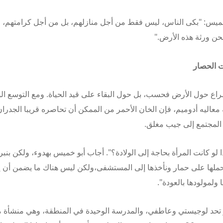
ميس: "بكى الناس، ليس فقط من أجل منازلهم، بل من أجل كرامتهم، ل
حن ورثة هذه الأرض."
 الحصار
صراع حول الأرض فحسب، بل حول البقاء على قيد الحياة. ومع التوسع ا
عاليه أدوميم، فإن الخان الأحمر من الممكن أن تحاصره قريبا الجدرا
المجتمع إلى جيب مغلق.
ا لو كانت المرأة بحاجة إلى الولادة؟". أجاب أبو خميس بهدوء، ولكن بنبر
ملها على حمار ونأخذها إلى المستشفى
،
ولكن ليس هناك ما يضمن أن إ
ولمولودها بالعودة".
 تحد لوجيستي وعاطفي، والمدرسة الوحيدة في المنطقة، وهي منشأة م