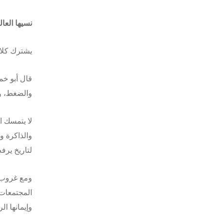
نسيها العال
يشترك كلا 
قال أبو خمي
والضغط، و
لا يتمسك ا
والذاكرة و
لتاريخ يرف
ومع غروب ا
المجتمعات 
وإيمانها ال