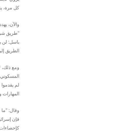
كل مرة، ين
والآن، يهدد
"طريق شريا
باسل: لن ي
الطريق إلى
ومع ذلك، ل
المسكوني ف
لم يقدموا 
المهارات و
وقال: "ما 
فإن إسرائي
كإحصاءات،