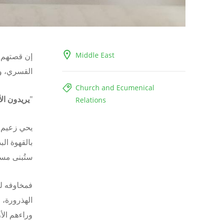
Middle East
إن قصتهم 
القسري، وا
Church and Ecumenical
"
يريدون ا
Relations
يحي زعيم ا
بالقهوة الب
ستُبنى مست
فمخاوفه لي
وراءهم الأ