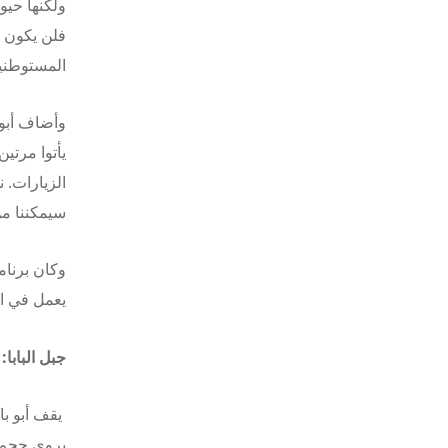
فلن يكون 
المستوطنين
وأضاف أبو 
يأتوا مرتي
الزيارات. 
سيمكننا من
وكان برنام
يعمل في ال
جبل البابا:
يقف أبو با
يروي حجم ا