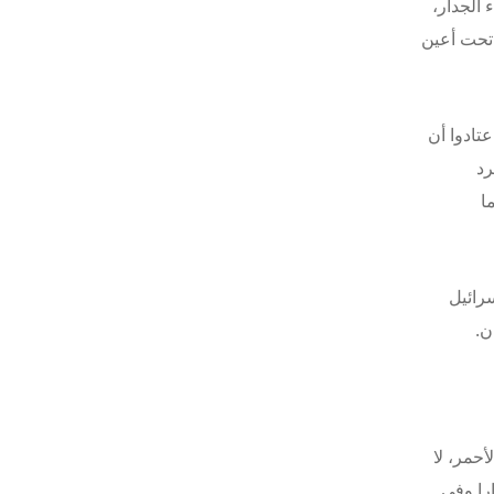
ناء الجدار،
تحت أعين
تادوا أن
رد
ا
رائيل
ن.
حمر، لا
را وفي