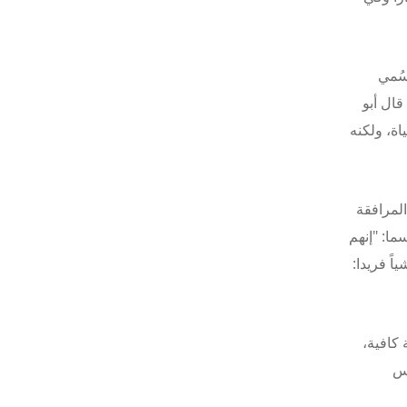
سُمي
قال أبو
اة، ولكنه
المرافقة
ا: "إنهم
ً فريدا:
كافية،
يس