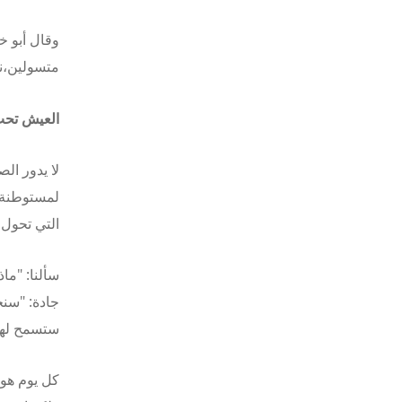
وقال أبو خ
متسولين،
ن
العيش تحت
لا يدور ال
لمستوطنة م
التي تحول 
سألنا: "ماذ
جادة: "سنح
ستسمح لها 
كل يوم هو