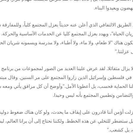
هضون ويعيدوا البناء.
ال
طريق الالتفافي الذي أعلن عنه حديثاً بعزل المجتمع كلياً، وللمفارقة 
ن الحياة"، ويهدد بعزل المجتمع كليا عن الخدمات الأساسية والحركة. 
كون هناك "لا طعام، ولا ماء، ولا أطباء، ولا مدرسة ويسمونه شريان الحي
 عزلتنا."
ا يزال متفائلا. لقد عرض علينا العديد من الصور لمجموعات من برنامج 
ي فلسطين وإسرائيل الذين زاروا المجتمع على مر السنين. وقال مبتسم
لنا الحماية فحسب، بل أعطونا الأمل."
وأوضح أن كل مرافق يأتي ومعه شيا
التضامن وتطمين المجتمع بأنه ليس وحيدا.
زلت أؤمن أننا قادرون على إيقاف ما يحدث، ولو كان هناك ضغوط دولية 
ل ستضطر للتخلي عن هذه الخطط. ولكننا نحتاج إلى أن يرانا العالم، ل
 بل كشعب."